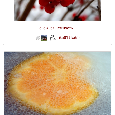
снежная нежность...
lika61
(lika61)