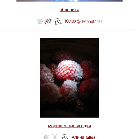
облепиха
Юлия@
(vfhngfhn1)
мороженные ягодки
Алина
(allis)