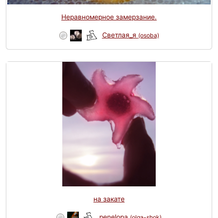
Неравномерное замерзание.
Светлая_я
(osoba)
на закате
penelopa
(olga-shok)