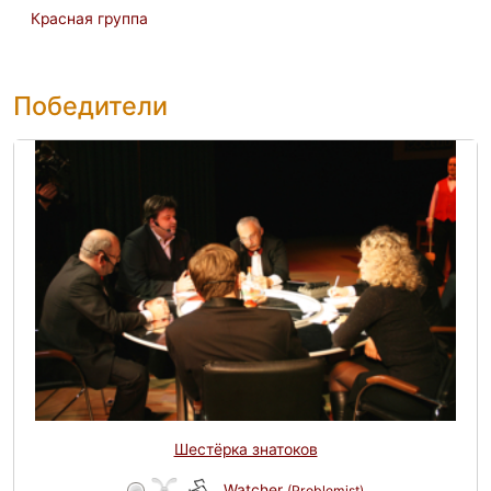
Красная группа
Победители
Шестёрка знатоков
Watcher
(Problemist)