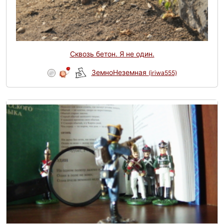
Сквозь бетон. Я не один.
ЗемноНеземная
(iriwa555)