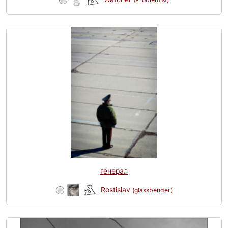
генерал
Rostislav
(glassbender)