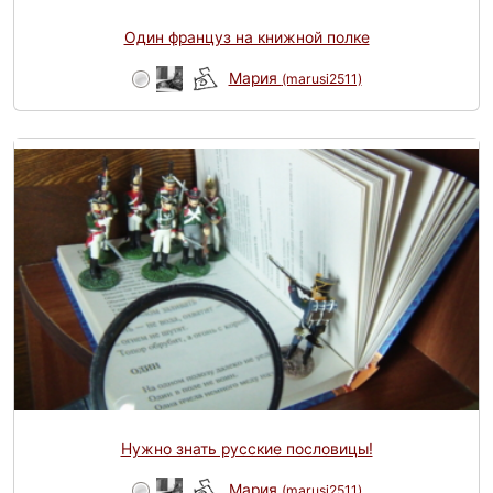
Один француз на книжной полке
Мария
(marusi2511)
Нужно знать русские пословицы!
Мария
(marusi2511)