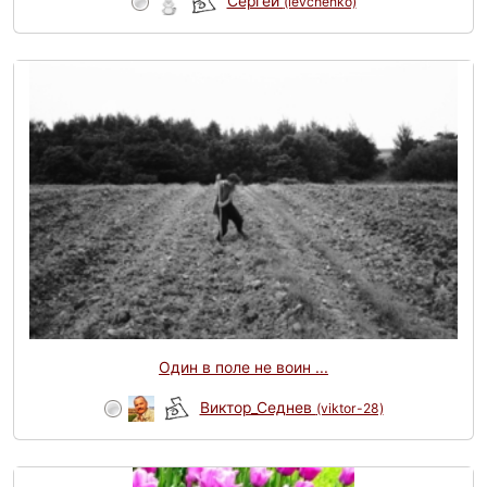
Сергей
(levchenko)
Один в поле не воин ...
Виктор_Седнев
(viktor-28)