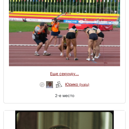
Еще секунду...
Юрико
(ivaju)
2-e место