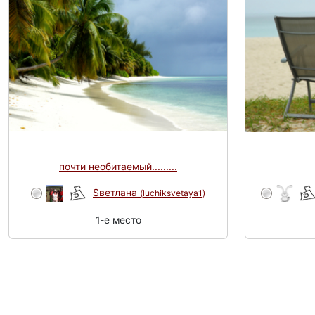
почти необитаемый.........
Sветлана
(luchiksvetaya1)
1-e место