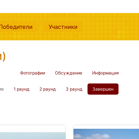
nt)
(current)
(current)
Победители
Участники
и)
Фотографии
Обсуждение
Информация
ие
1 раунд
2 раунд
3 раунд
Завершен