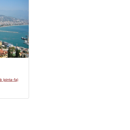
да
(pinta-fa)