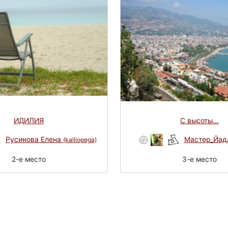
ИДИЛИЯ
С высоты...
Русинова Елена
Мастер_Йа
(kalliopega)
2-e место
3-e место