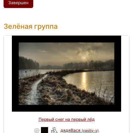
Завершен
Зелёная группа
Первый снег на первый лёд
дядяВася
(vasiliy-v)