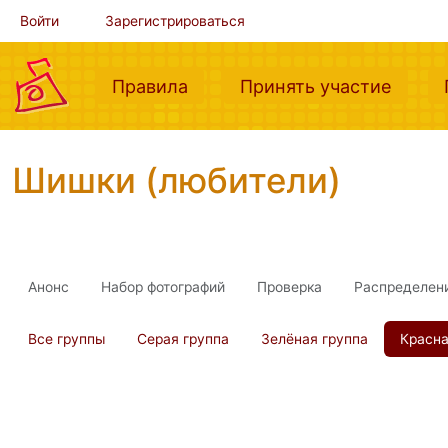
Войти
Зарегистрироваться
(current)
(curre
Правила
Принять участие
Шишки (любители)
Анонс
Набор фотографий
Проверка
Распределен
Все группы
Серая группа
Зелёная группа
Красна