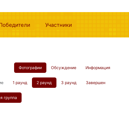
nt)
(current)
(current)
Победители
Участники
Фотографии
Обсуждение
Информация
ие
1 раунд
2 раунд
3 раунд
Завершен
я группа