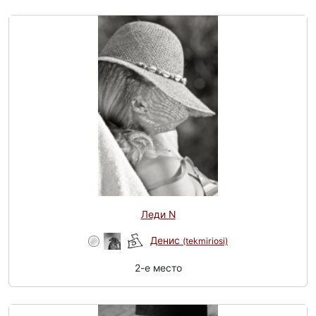
Леди N
Денис
(tekmiriosi)
2-e место