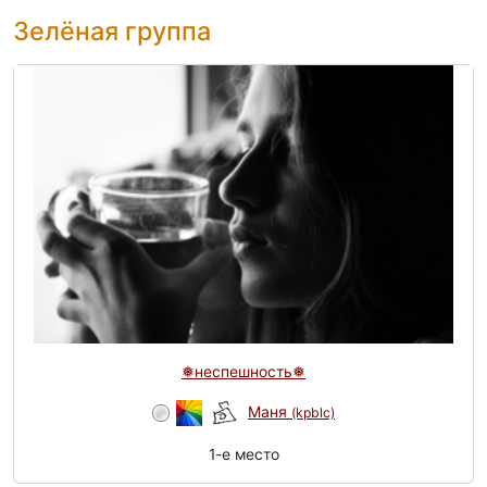
Зелёная группа
❅неспешность❅
Маня
(kpblc)
1-e место