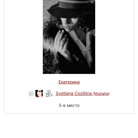
Екатерина
Svetlana Cozlitina
(Muhaha)
3-e место