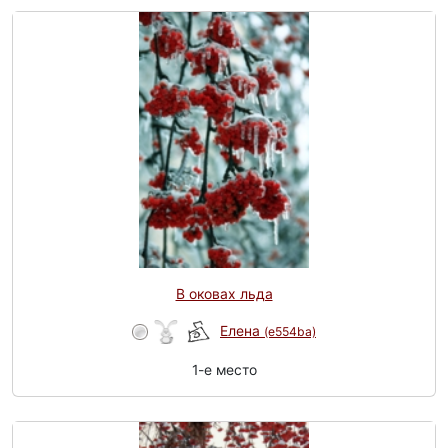
В оковах льда
Елена
(e554ba)
1-e место