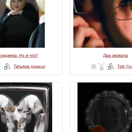
ондинка. Ну и что?
Два зеркала
Татьяна
Тоя
(nigtava)
(Toy