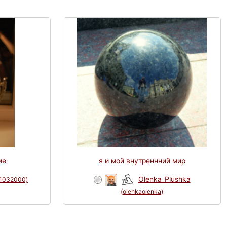
ие
я и мой внутреннний мир
Olenka_Plushka
1032000)
(olenkaolenka)