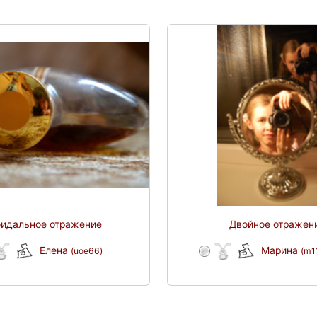
оидальное отражение
Двойное отражен
Елена
Марина
(uoe66)
(m1