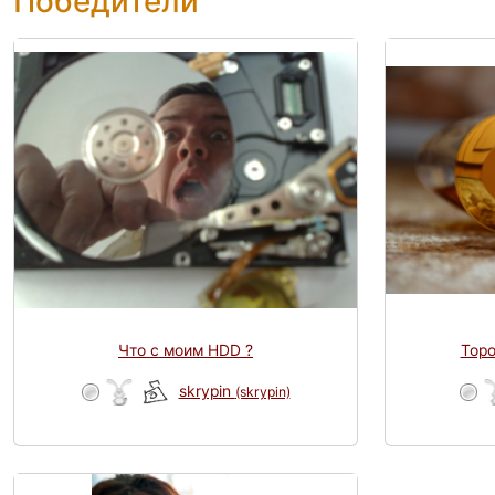
Победители
Что с моим HDD ?
Тор
skrypin
(skrypin)