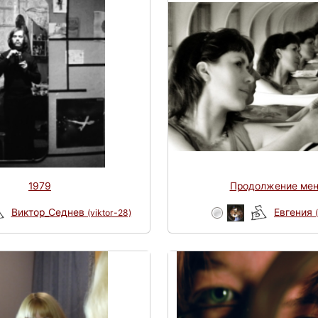
1979
Продолжение мен
Виктор_Седнев
Евгения
(viktor-28)