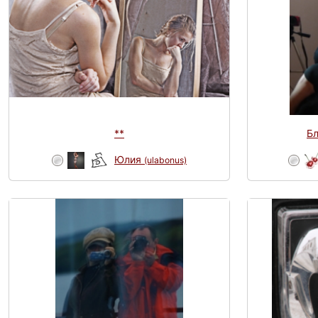
**
Бл
Юлия
(ulabonus)