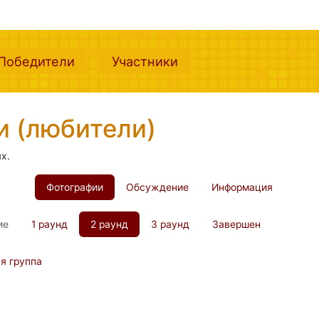
nt)
(current)
(current)
Победители
Участники
и (любители)
х.
Фотографии
Обсуждение
Информация
ие
1 раунд
2 раунд
3 раунд
Завершен
я группа