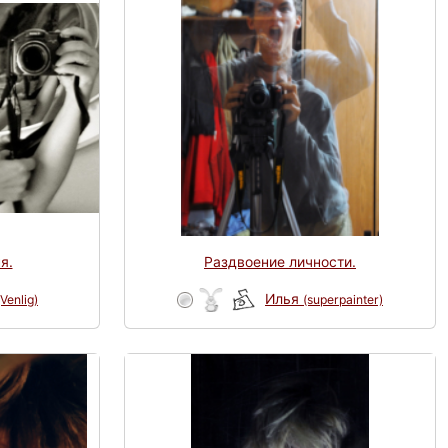
я.
Раздвоение личности.
Илья
(Venlig)
(superpainter)