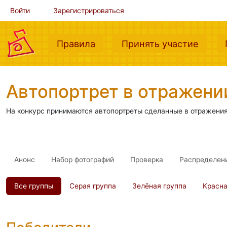
Войти
Зарегистрироваться
(current)
(curre
Правила
Принять участие
Автопортрет в отражени
На конкурс принимаются автопортреты сделанные в отражения
Анонс
Набор фотографий
Проверка
Распределен
Все группы
Серая группа
Зелёная группа
Красна