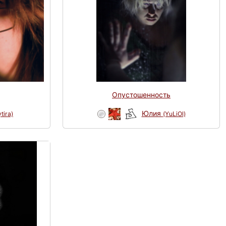
Опустошенность
Юлия
tira)
(YuLiOl)