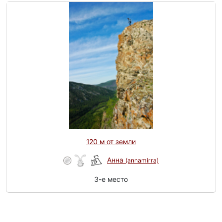
120 м от земли
Анна
(annamirra)
3-e место