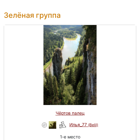
Зелёная группа
Чёртов палец
Илья_77
(Belil)
1-e место