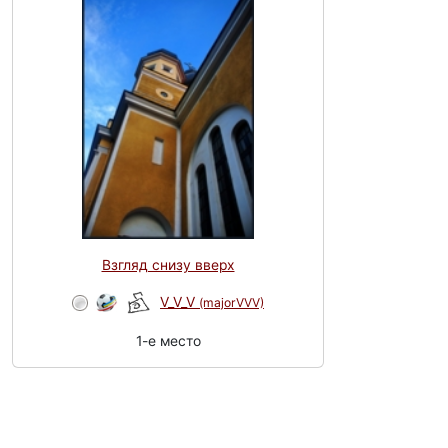
Взгляд снизу вверх
V_V_V
(majorVVV)
1-e место