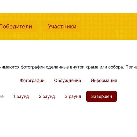
nt)
(current)
(current)
Победители
Участники
инимаются фотографии сделанные внутри храма или собора. Прин
Фотографии
Обсуждение
Информация
ие
1 раунд
2 раунд
3 раунд
Завершен