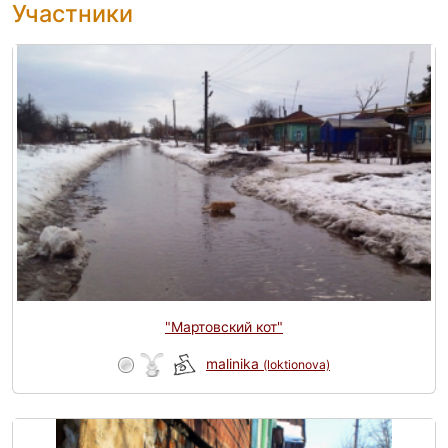
Участники
"Мартовский кот"
malinika
(loktionova)