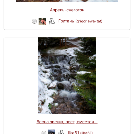
Апрель-снегогон
Гритань
(grigoriewa-tat)
Весна звенит, поет, смеется...
lika61
(lika61)