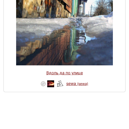
Вдоль да по улице
sewa
(sewa)