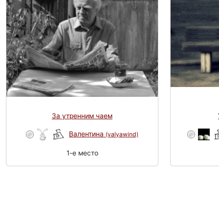
За утренним чаем
Валентина
(valyawind)
1-e место