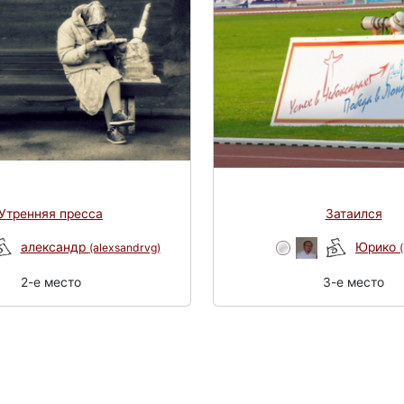
Утренняя пресса
Затаился
александр
Юрико
(alexsandrvg)
(
2-e место
3-e место