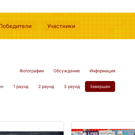
nt)
(current)
(current)
Победители
Участники
Фотографии
Обсуждение
Информация
ие
1 раунд
2 раунд
3 раунд
Завершен