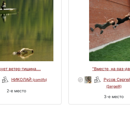
ует ветер-тишина....
"Вместе, на раз-дв
НИКОЛАЙ
Русов Серге
(comilfo)
(SergeiR)
2-e место
3-e место