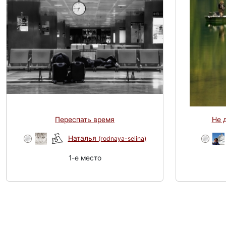
Переспать время
Не д
Наталья
(rodnaya-selina)
1-e место