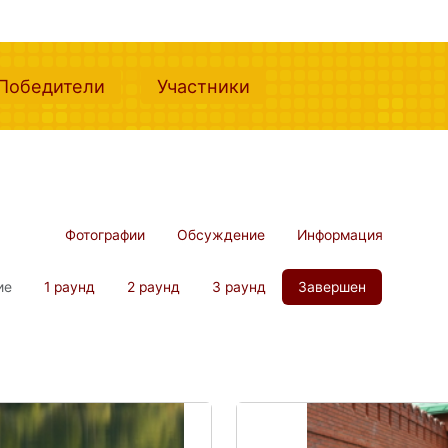
nt)
(current)
(current)
Победители
Участники
Фотографии
Обсуждение
Информация
ие
1 раунд
2 раунд
3 раунд
Завершен