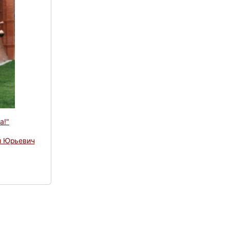
а!"
й Юрьевич