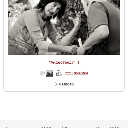
"Андестенд?" :)
***
(shoustin)
3-e место