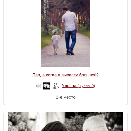
Пап, а когда я вырасту большой?
Ульяна
(ulyana-9)
2-e место