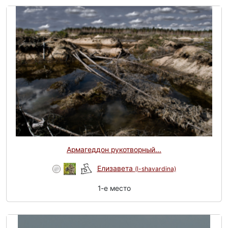
Армагеддон рукотворный...
Елизавета
(l-shavardina)
1-e место