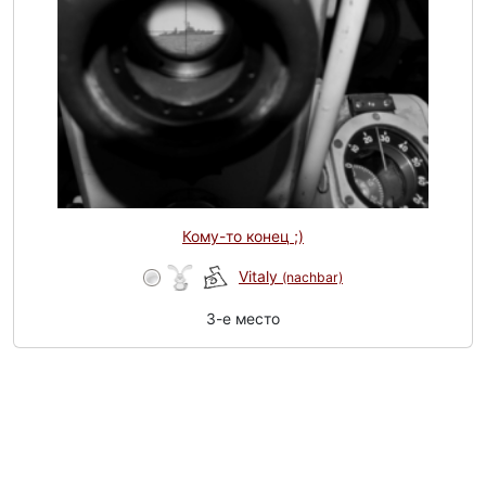
Кому-то конец ;)
Vitaly
(nachbar)
3-e место