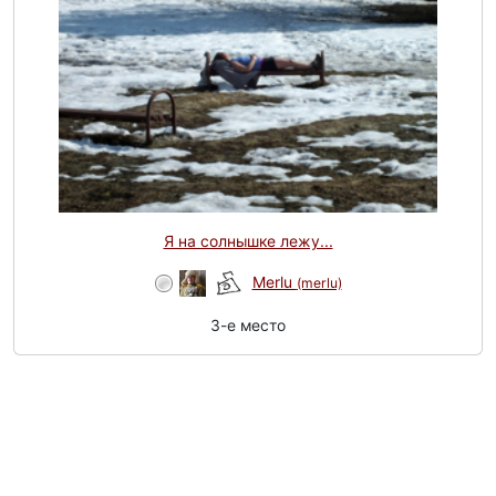
Я на солнышке лежу...
Merlu
(merlu)
3-e место