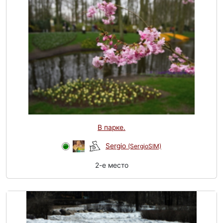
В парке.
Sergio
(SergioSIM)
2-e место