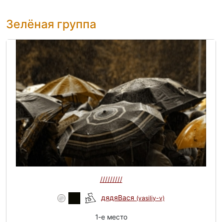
Зелёная группа
/////////
дядяВася
(vasiliy-v)
1-e место