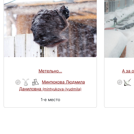
Метельно...
А за о
Минтюкова Людмила
Даниловна
(mintyukova-lyudmila)
1-e место