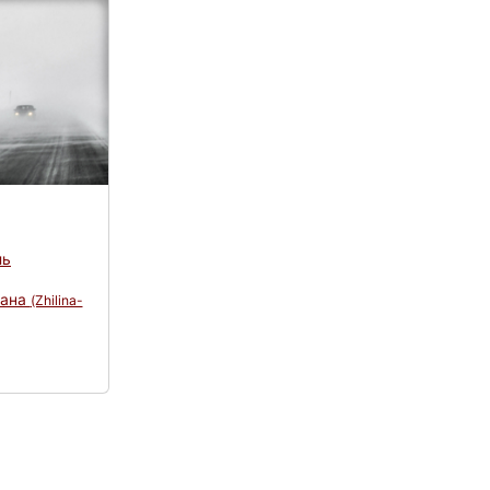
ль
лана
(Zhilina-