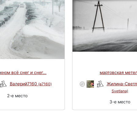
кном всё снег и снег...
мартовская мете
Валерий7160
Жилина-Свет
(a7160)
Svetlana)
2-e место
3-e место