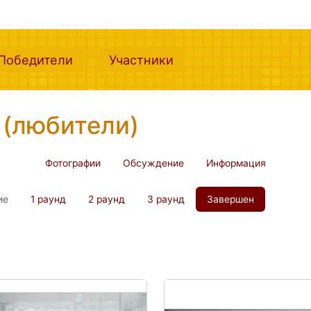
nt)
(current)
(current)
Победители
Участники
 (любители)
Фотографии
Обсуждение
Информация
ие
1 раунд
2 раунд
3 раунд
Завершен