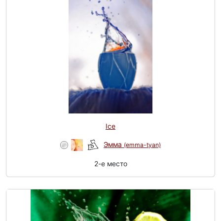
Ice
Эмма
(emma-tyan)
2-e место