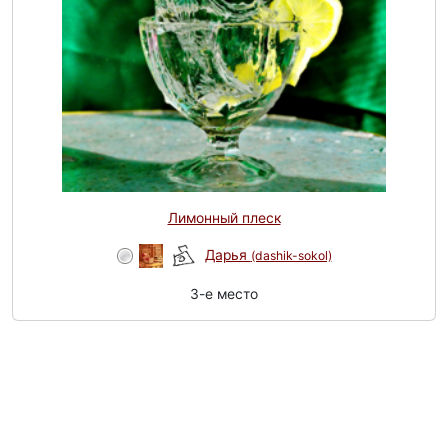
Лимонный плеск
Дарья
(dashik-sokol)
3-e место