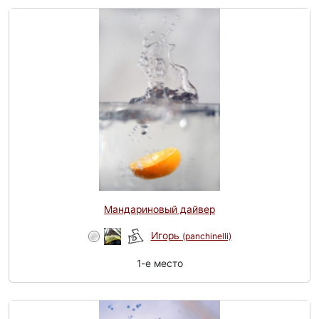
Мандариновый дайвер
Игорь
(panchinelli)
1-e место