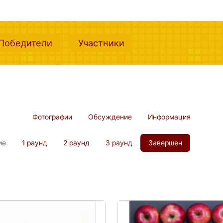
nt)
(current)
(current)
Победители
Участники
Фотографии
Обсуждение
Информация
ие
1 раунд
2 раунд
3 раунд
Завершен