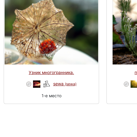
Узник многогранника.
п
sewa
(sewa)
1-e место