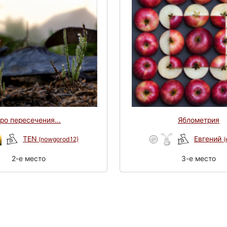
ро пересечения...
Яблометрия
TEN
Евгений
(nowgorod12)
(
2-e место
3-e место