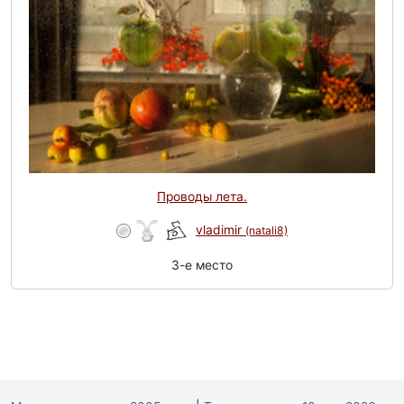
Проводы лета.
vladimir
(natali8)
3-e место