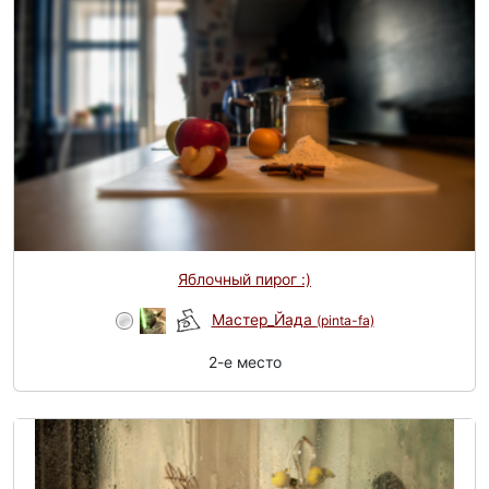
Яблочный пирог :)
Мастер_Йада
(pinta-fa)
2-e место