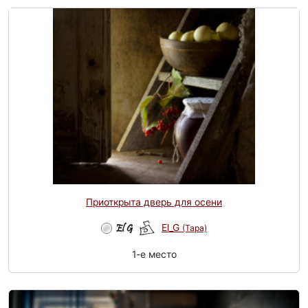
Приоткрыта дверь для осени
El_G
(Tapa)
1-e место