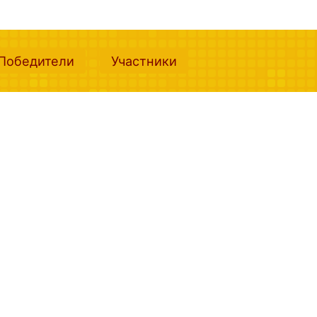
nt)
(current)
(current)
Победители
Участники