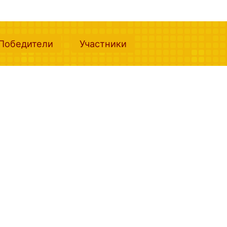
nt)
(current)
(current)
Победители
Участники