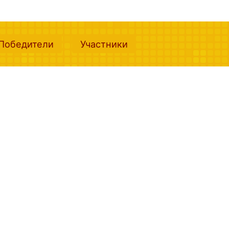
nt)
(current)
(current)
Победители
Участники