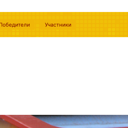
nt)
(current)
(current)
Победители
Участники