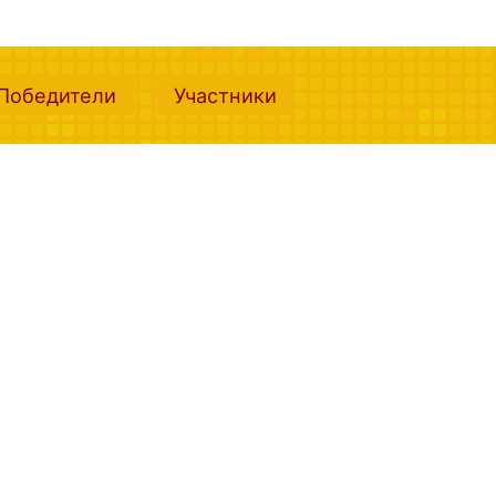
nt)
(current)
(current)
Победители
Участники