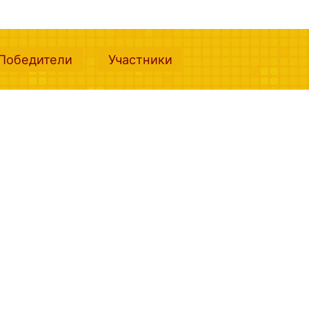
nt)
(current)
(current)
Победители
Участники