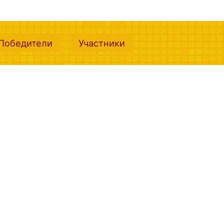
nt)
(current)
(current)
Победители
Участники