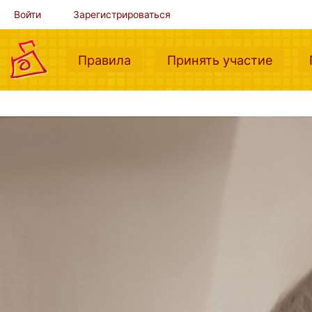
Войти
Зарегистрироваться
(current)
(curre
Правила
Принять участие