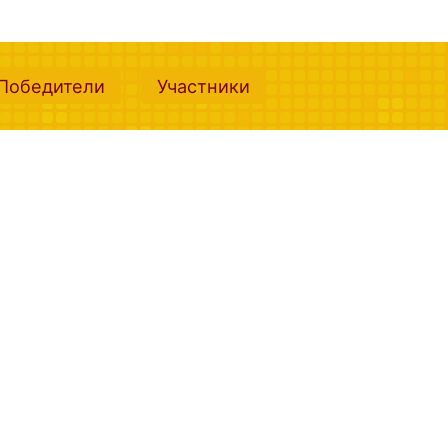
nt)
(current)
(current)
Победители
Участники