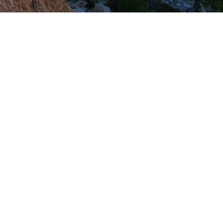
Посмотреть оригинал
 Выбыла в Первом раунде
По дате
Популярные