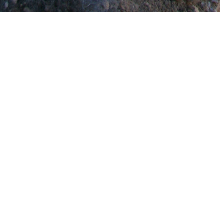
Игорь
(panch