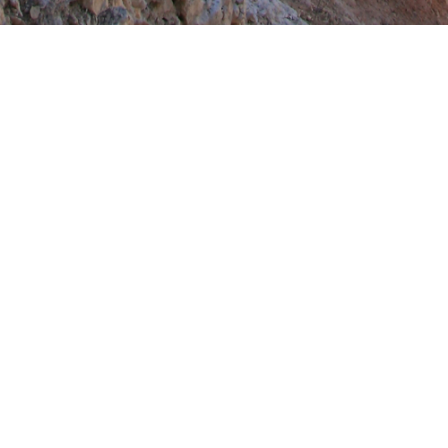
Поделиться
/ "Кому страшнее?" /
Высота (любители)
/ Зелёная группа /
inelli)
Этот вопрос я задавал себе во время съемки...