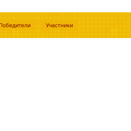
nt)
(current)
(current)
Победители
Участники