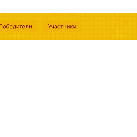
nt)
(current)
(current)
Победители
Участники