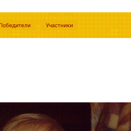
nt)
(current)
(current)
Победители
Участники