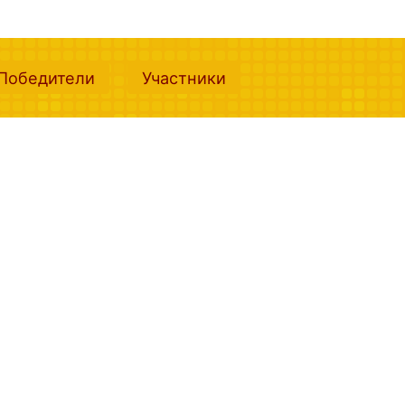
nt)
(current)
(current)
Победители
Участники