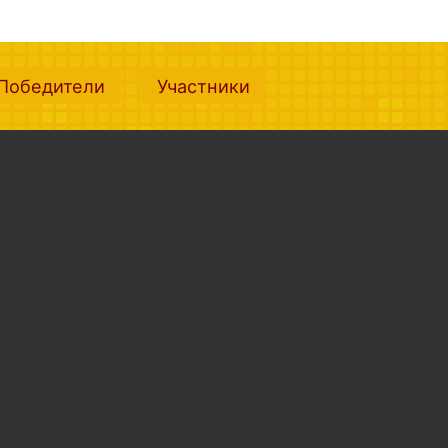
nt)
(current)
(current)
Победители
Участники