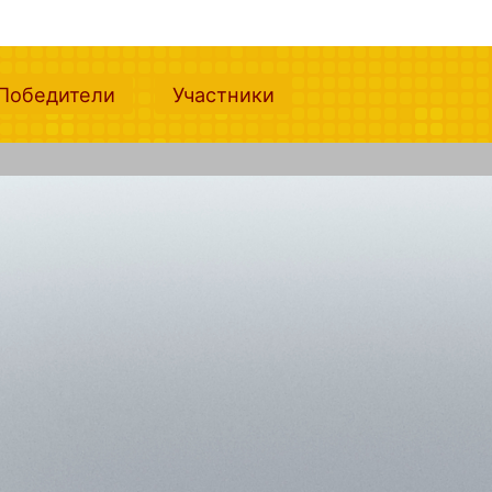
nt)
(current)
(current)
Победители
Участники