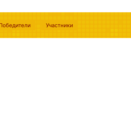
nt)
(current)
(current)
Победители
Участники