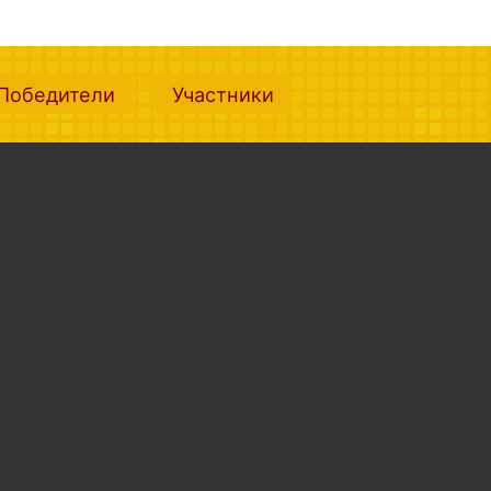
nt)
(current)
(current)
Победители
Участники