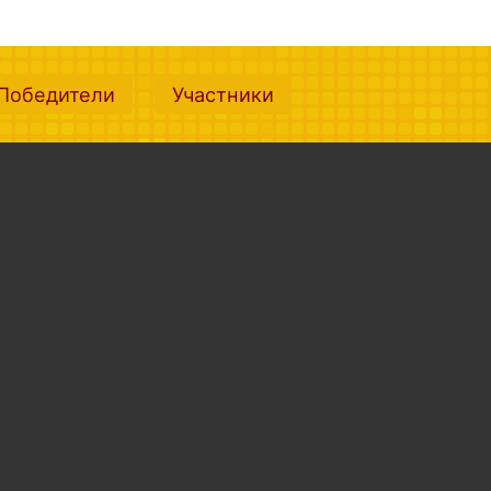
nt)
(current)
(current)
Победители
Участники