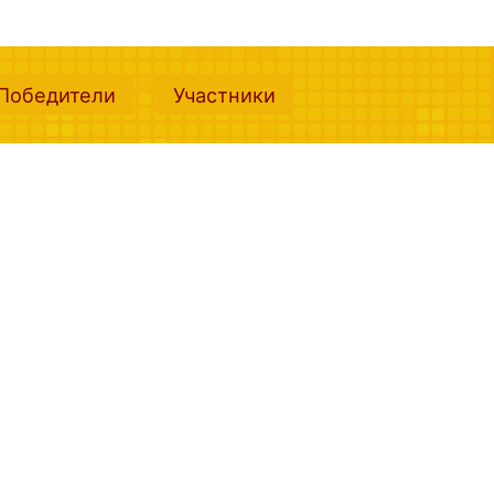
nt)
(current)
(current)
Победители
Участники