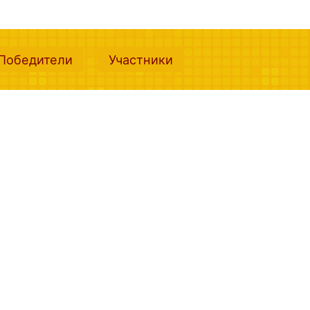
nt)
(current)
(current)
Победители
Участники