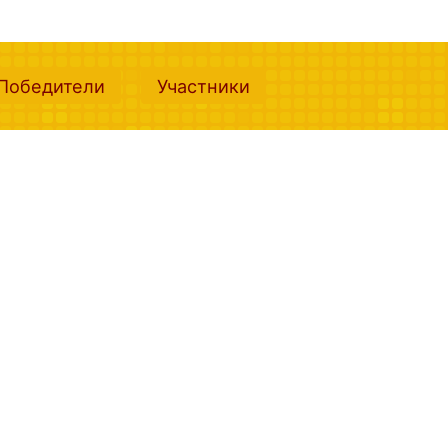
nt)
(current)
(current)
Победители
Участники