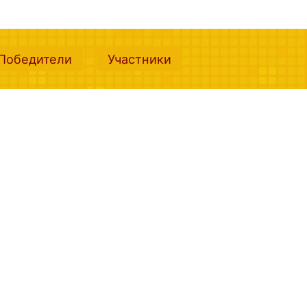
nt)
(current)
(current)
Победители
Участники