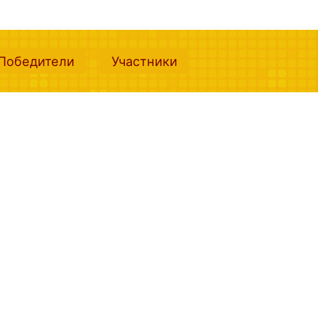
nt)
(current)
(current)
Победители
Участники