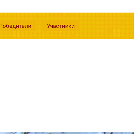
nt)
(current)
(current)
Победители
Участники