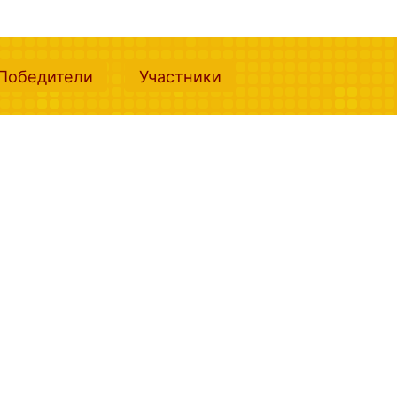
nt)
(current)
(current)
Победители
Участники