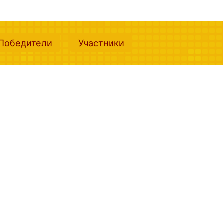
nt)
(current)
(current)
Победители
Участники