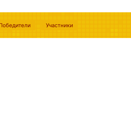
nt)
(current)
(current)
Победители
Участники